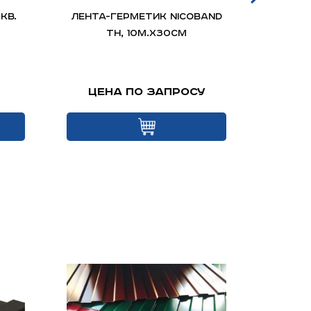
кв.
ЛЕНТА-ГЕРМЕТИК NICOBAND
Манс
ТН, 10м.х30см
(
Цена по запросу
Це