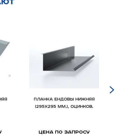
ают
няя
Планка ендовы нижняя
(295х295 мм.), оцинков.
у
самок
у
Цена по запросу
Це