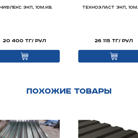
нифлекс ЭКП, 10м.кв.
Техноэласт ЭКП, 10м.
20 400 тг/ рул
26 115 тг/ рул
Похожие товары