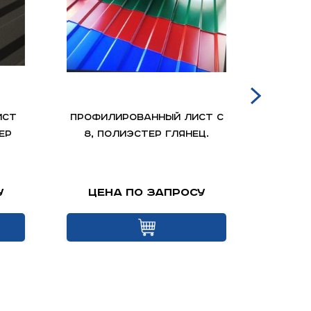
ист
Профилированный лист С
Профи
ер
8, полиэстер глянец.
8, п
у
Цена по запросу
Це