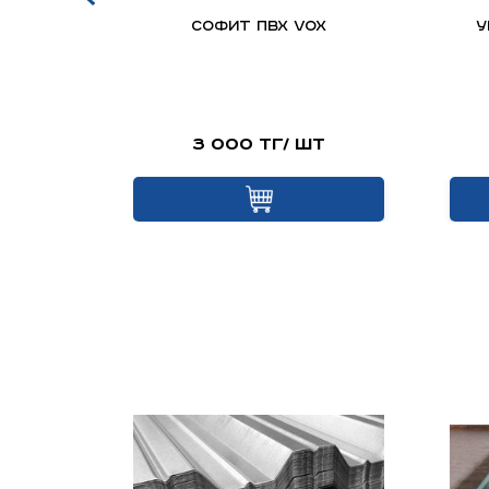
оклад
Софит ПВХ VOX
У
Z для
льных
шт
3 000 тг/ шт