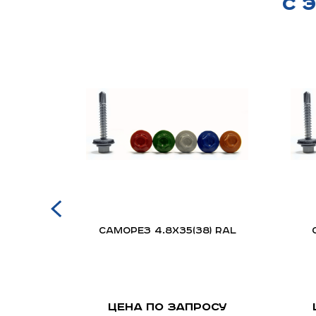
С 
 лист
Саморез 4.8х35(38) RAL
эстер
осу
Цена по запросу