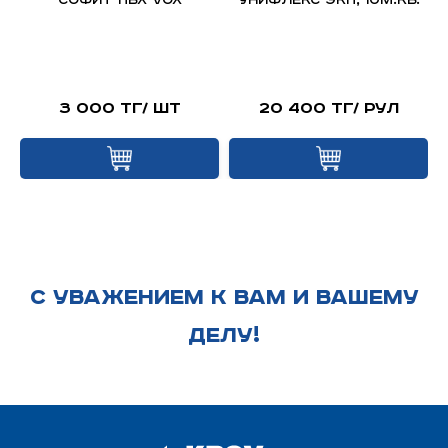
д
Софит ПВХ VOX
Унифлекс ЭКП, 10м.кв.
я
й
3 000 тг/ шт
20 400 тг/ рул
С УВАЖЕНИЕМ К ВАМ И ВАШЕМУ
ДЕЛУ!