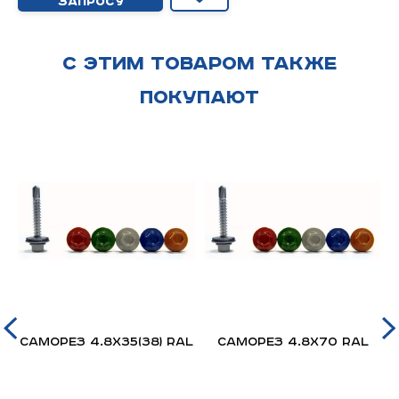
запросу
С этим товаром также
покупают
Саморез 4.8х35(38) RAL
Саморез 4.8х70 RAL
р