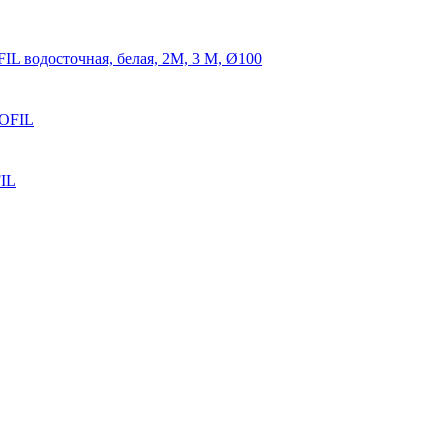
IL водосточная, белая, 2М, 3 М, Ø100
ROFIL
FIL