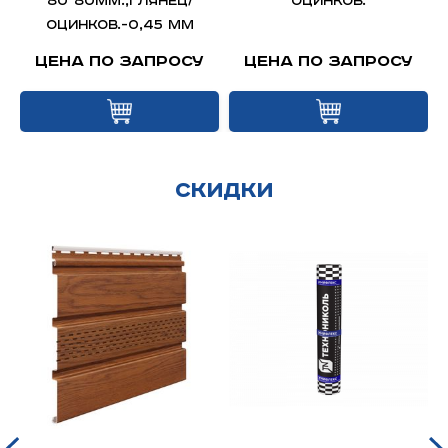
р
80*80мм.,глянец/
оцинков.
оцинков.-0,45 мм
Цена по запросу
Цена по запросу
Скидки