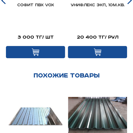
д
Софит ПВХ VOX
Унифлекс ЭКП, 10м.кв.
я
й
3 000 тг/ шт
20 400 тг/ рул
Похожие товары