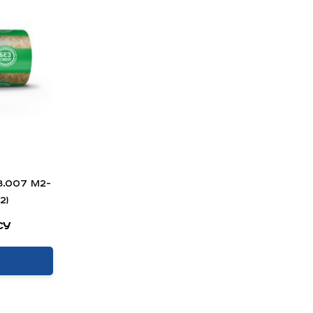
.007 м2-
2)
су