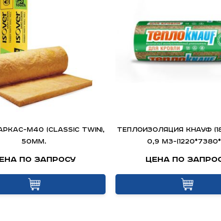
аркас-М40 (Classic Twin),
Теплоизоляция Кнауф (18
50мм.
0,9 м3-(1220*7380*
ена по запросу
Цена по запро