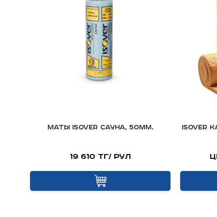
Маты ISOVER Сауна, 50мм.
ISOVER К
19 610 тг/ рул
Ц