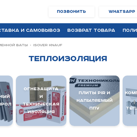
Позвонить
WhatsApp
ставка и самовывоз
Возврат товара
Поли
МЕННОЙ ВАТЫ
ISOVER KNAUF
Теплоизоляция
ОГНЕЗАЩИТА
ПЛИТЫ PIR и
Ком
НЫЙ
И
напыляемый
ИРОЛ
ТЕХНИЧЕСКАЯ
ППУ
теп
ИЗОЛЯЦИЯ