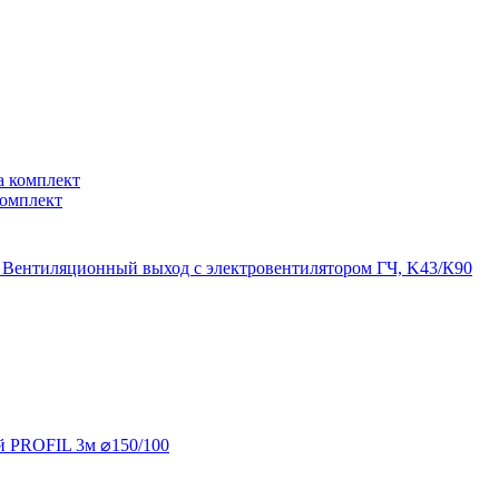
комплект
Вентиляционный выход с электровентилятором ГЧ, K43/К90
й PROFIL 3м ⌀150/100