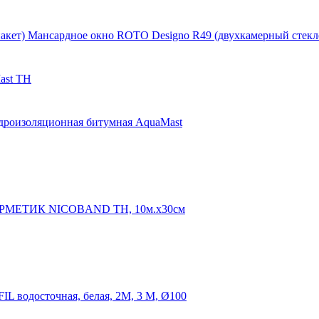
Мансардное окно ROTO Designo R49 (двухкамерный стекл
ast ТН
дроизоляционная битумная AquaMast
РМЕТИК NICOBAND ТН, 10м.х30см
IL водосточная, белая, 2М, 3 М, Ø100