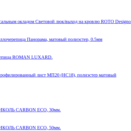
Световой люк/выход на кровлю ROTO Designo
ллочерепица Панорама, матовый полиэстер, 0.5мм
ерепица ROMAN LUXARD.
рофилированный лист МП20 (НС18), полиэстер матовый
КОЛЬ CARBON ECO, 30мм.
КОЛЬ CARBON ECO, 50мм.