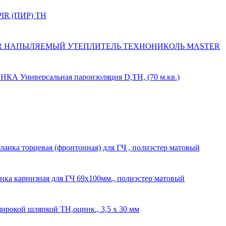
PIR (ПИР) ТН
НАПЫЛЯЕМЫЙ УТЕПЛИТЕЛЬ ТЕХНОНИКОЛЬ MASTER
КА Универсальная пароизоляция D,ТН, (70 м.кв.)
ланка торцевая (фронтонная) для ГЧ , полиэстер матовый
нка карнизная для ГЧ 69х100мм., полиэстер матовый
широкой шляпкой ТН,оцинк., 3,5 х 30 мм