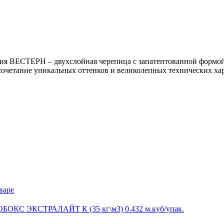
ция ВЕСТЕРН –
двухслойная черепица с запатентованной формой
очетание уникальных оттенков и великолепных технических ха
варе
БОКС ЭКСТРАЛАЙТ К (35 кг\м3) 0.432 м.куб/упак.