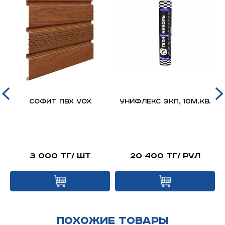
д
Софит ПВХ VOX
Унифлекс ЭКП, 10м.кв.
я
й
3 000 тг/ шт
20 400 тг/ рул
Похожие товары