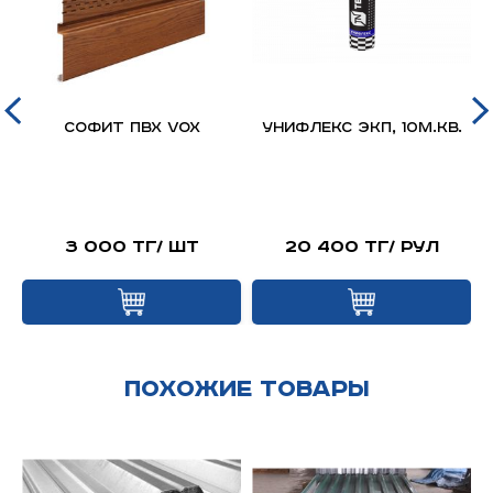
д
Софит ПВХ VOX
Унифлекс ЭКП, 10м.кв.
я
й
3 000 тг/ шт
20 400 тг/ рул
Похожие товары