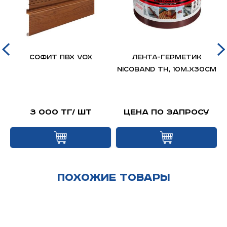
д
Софит ПВХ VOX
ЛЕНТА-ГЕРМЕТИК
я
NICOBAND ТН, 10м.х30см
й
3 000 тг/ шт
Цена по запросу
Похожие товары