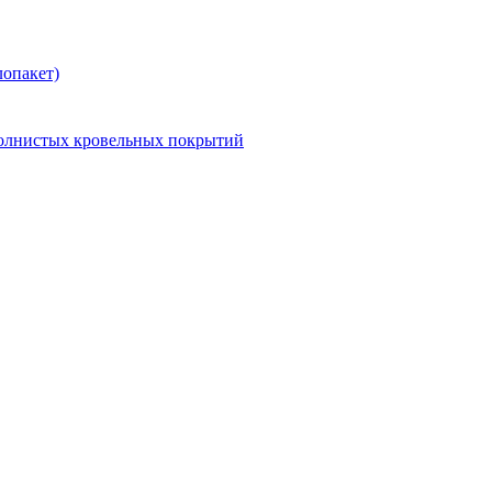
опакет)
волнистых кровельных покрытий