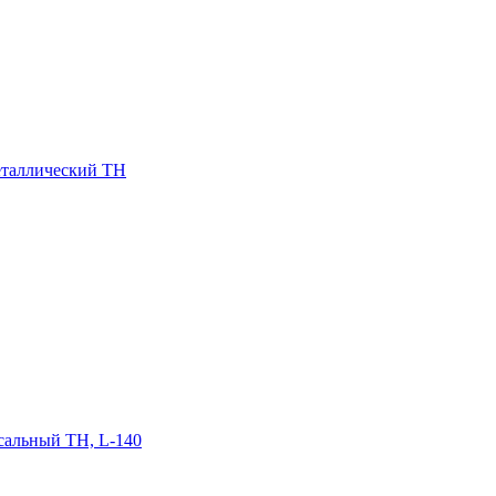
еталлический ТН
сальный ТН, L-140