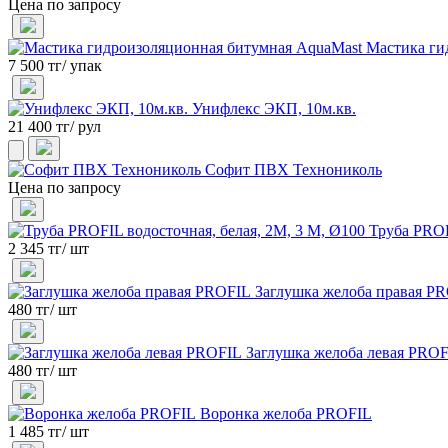
Цена по запросу
Мастика ги
7 500 тг/ упак
Унифлекс ЭКП, 10м.кв.
21 400 тг/ рул
Софит ПВХ Технониколь
Цена по запросу
Труба PROF
2 345 тг/ шт
Заглушка желоба правая P
480 тг/ шт
Заглушка желоба левая PRO
480 тг/ шт
Воронка желоба PROFIL
1 485 тг/ шт