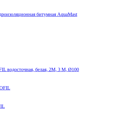
дроизоляционная битумная AquaMast
IL водосточная, белая, 2М, 3 М, Ø100
ROFIL
FIL