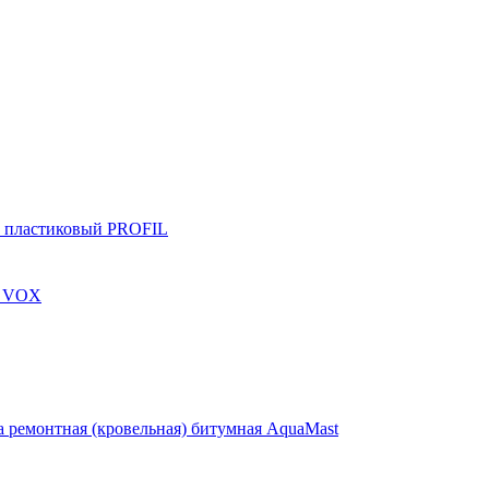
 пластиковый PROFIL
, VOX
 ремонтная (кровельная) битумная AquaMast