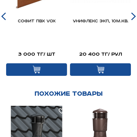
д
Софит ПВХ VOX
Унифлекс ЭКП, 10м.кв.
я
й
3 000 тг/ шт
20 400 тг/ рул
Похожие товары