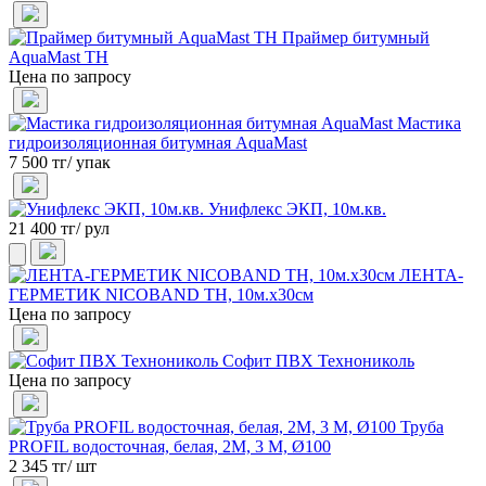
Праймер битумный
AquaMast ТН
Цена по запросу
Мастика
гидроизоляционная битумная AquaMast
7 500 тг/ упак
Унифлекс ЭКП, 10м.кв.
21 400 тг/ рул
ЛЕНТА-
ГЕРМЕТИК NICOBAND ТН, 10м.х30см
Цена по запросу
Софит ПВХ Технониколь
Цена по запросу
Труба
PROFIL водосточная, белая, 2М, 3 М, Ø100
2 345 тг/ шт