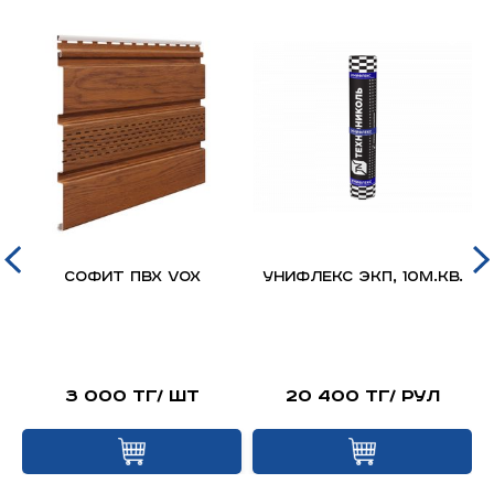
д
Софит ПВХ VOX
Унифлекс ЭКП, 10м.кв.
я
й
3 000 тг/ шт
20 400 тг/ рул