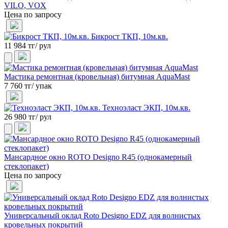
VILO, VOX
Цена по запросу
Бикрост ТКП, 10м.кв.
11 984 тг/ рул
Мастика ремонтная (кровельная) битумная AquaMast
7 760 тг/ упак
Техноэласт ЭКП, 10м.кв.
26 980 тг/ рул
Мансардное окно ROTO Designo R45 (однокамерный
стеклопакет)
Цена по запросу
Универсальный оклад Roto Designo EDZ для волнистых
кровельных покрытий