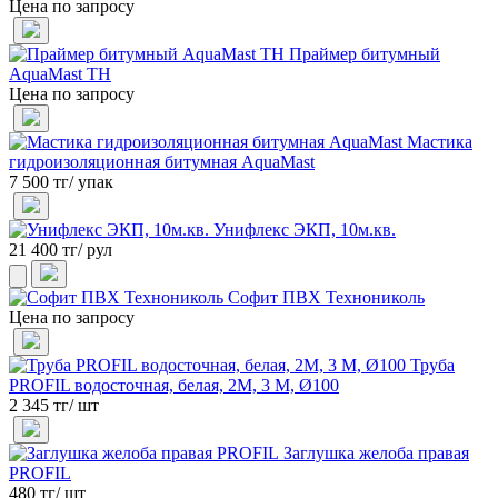
Цена по запросу
Праймер битумный
AquaMast ТН
Цена по запросу
Мастика
гидроизоляционная битумная AquaMast
7 500 тг/ упак
Унифлекс ЭКП, 10м.кв.
21 400 тг/ рул
Софит ПВХ Технониколь
Цена по запросу
Труба
PROFIL водосточная, белая, 2М, 3 М, Ø100
2 345 тг/ шт
Заглушка желоба правая
PROFIL
480 тг/ шт