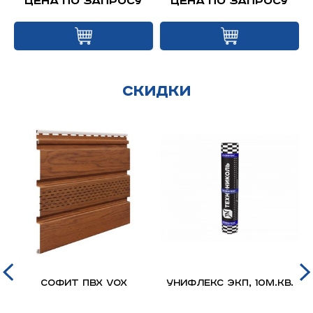
Цена по запросу
Цена по запросу
Скидки
д
Софит ПВХ VOX
Унифлекс ЭКП, 10м.кв.
я