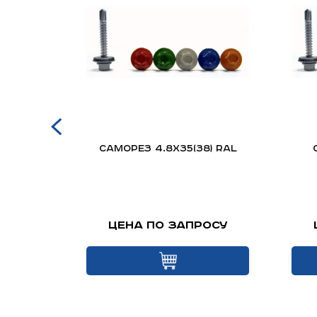
епица
Саморез 4.8х35(38) RAL
.
осу
Цена по запросу