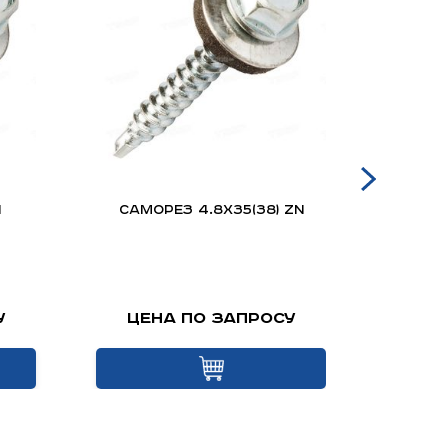
n
Саморез 4.8х35(38) Zn
у
самок
у
Цена по запросу
Це