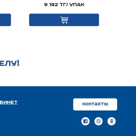
9 192 тг/ упак
Це
ЕЛУ!
бинет
Контакты