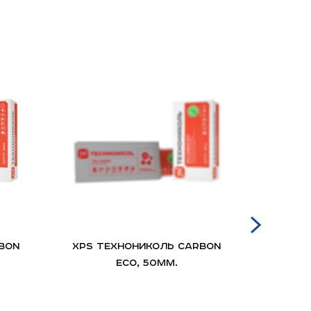
BON
XPS ТЕХНОНИКОЛЬ CARBON
Манс
ECO, 50мм.
(