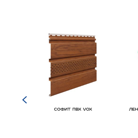
оклад
Софит ПВХ VOX
ЛЕН
Z для
льных