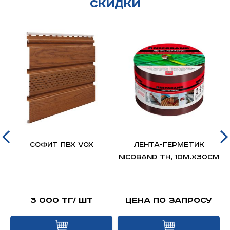
Скидки
д
Софит ПВХ VOX
ЛЕНТА-ГЕРМЕТИК
я
NICOBAND ТН, 10м.х30см
й
3 000 тг/ шт
Цена по запросу