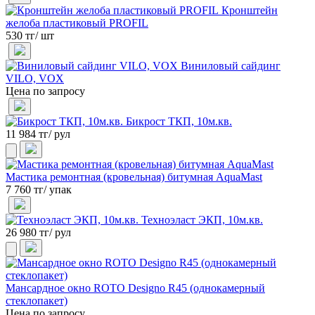
Кронштейн
желоба пластиковый PROFIL
530 тг/ шт
Виниловый сайдинг
VILO, VOX
Цена по запросу
Бикрост ТКП, 10м.кв.
11 984 тг/ рул
Мастика ремонтная (кровельная) битумная AquaMast
7 760 тг/ упак
Техноэласт ЭКП, 10м.кв.
26 980 тг/ рул
Мансардное окно ROTO Designo R45 (однокамерный
стеклопакет)
Цена по запросу