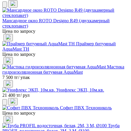
Мансардное окно ROTO Designo R49 (двухкамерный
стеклопакет)
Цена по запросу
Праймер битумный
AquaMast ТН
Цена по запросу
Мастика
гидроизоляционная битумная AquaMast
7 500 тг/ упак
Унифлекс ЭКП, 10м.кв.
21 400 тг/ рул
Софит ПВХ Технониколь
Цена по запросу
Труба
PROFIL водосточная, белая, 2М, 3 М, Ø100