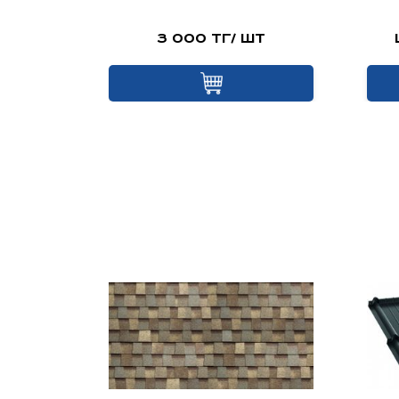
шт
3 000 тг/ шт