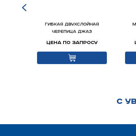
епица
Гибкая двухслойная
М
.
черепица ДЖАЗ
осу
Цена по запросу
С У