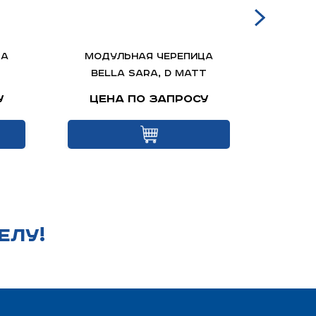
ца
Модульная черепица
Гиб
Bella Sara, D matt
чер
у
Цена по запросу
Це
ЕЛУ!