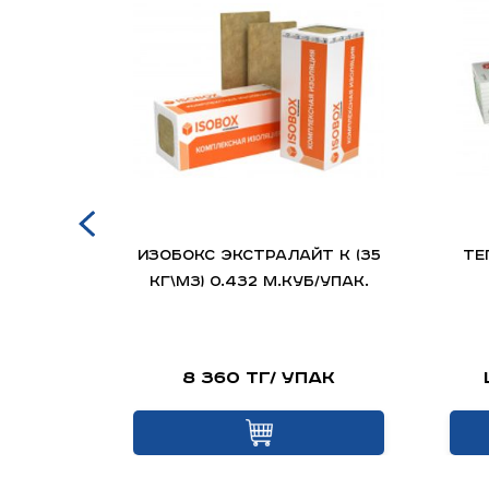
X
ИЗОБОКС ЭКСТРАЛАЙТ К (35
Те
кг\м3) 0.432 м.куб/упак.
т
8 360 тг/ упак