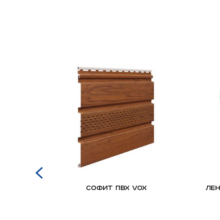
оклад
Софит ПВХ VOX
ЛЕН
Z для
льных