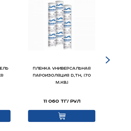
ЕЛЬ
ПЛЕНКА Универсальная
Ле
ER
пароизоляция D,ТН, (70
м.кв.)
11 060 тг/ рул
Це