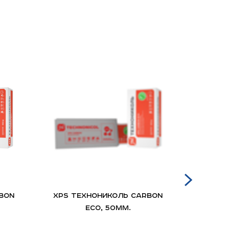
BON
XPS ТЕХНОНИКОЛЬ CARBON
Манс
ECO, 50мм.
(