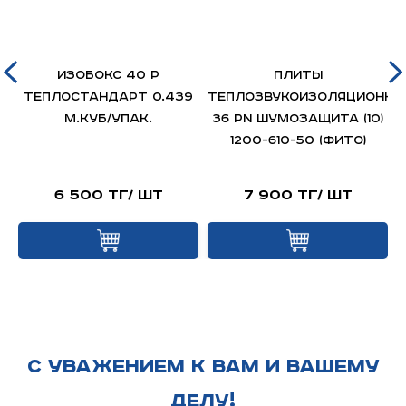
ИЗОБОКС 40 P
Плиты
Теплостандарт 0.439
теплозвукоизоляционны
Н
м.куб/упак.
36 PN Шумозащита (10)
а
1200-610-50 (ФИТО)
6 500 тг/ шт
7 900 тг/ шт
С УВАЖЕНИЕМ К ВАМ И ВАШЕМУ
ДЕЛУ!