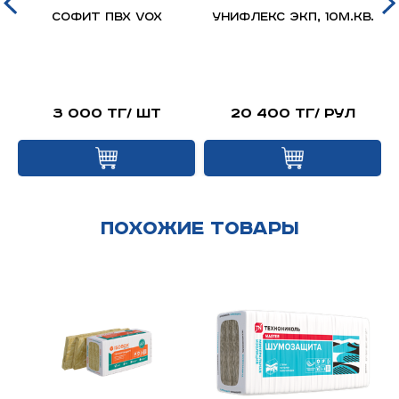
д
Софит ПВХ VOX
Унифлекс ЭКП, 10м.кв.
я
й
3 000 тг/ шт
20 400 тг/ рул
Похожие товары