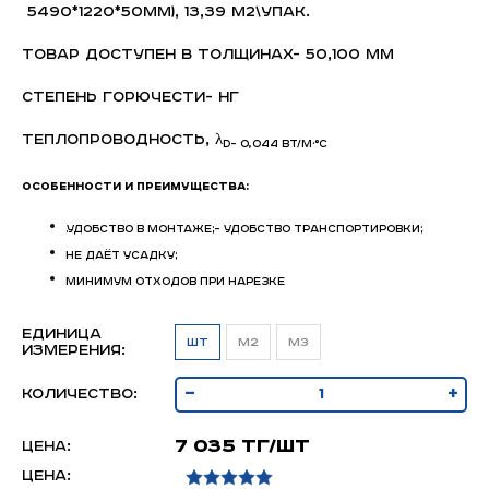
5490*1220*50мм), 13,39 м2\упак.
Товар доступен в толщинах- 50,100 мм
Степень горючести- НГ
Теплопроводность, λ
D- 0,044 Вт/м·°С
ОСОБЕННОСТИ И ПРЕИМУЩЕСТВА:
.удобство в монтаже;- удобство транспортировки;
не даёт усадку;
минимум отходов при нарезке
Единица
шт
м2
м3
измерения:
-
+
Количество:
7 035 тг/шт
Цена:
Цена: