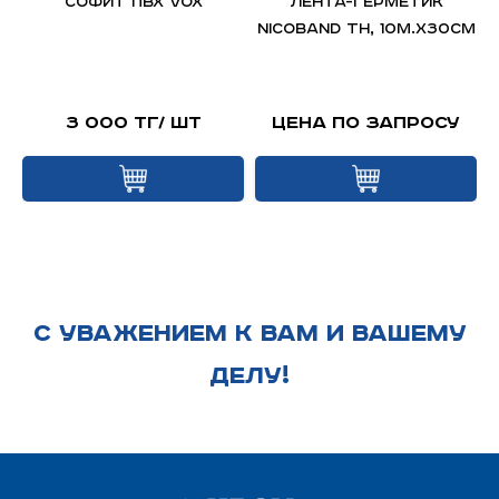
д
Софит ПВХ VOX
ЛЕНТА-ГЕРМЕТИК
я
NICOBAND ТН, 10м.х30см
й
3 000 тг/ шт
Цена по запросу
С УВАЖЕНИЕМ К ВАМ И ВАШЕМУ
ДЕЛУ!