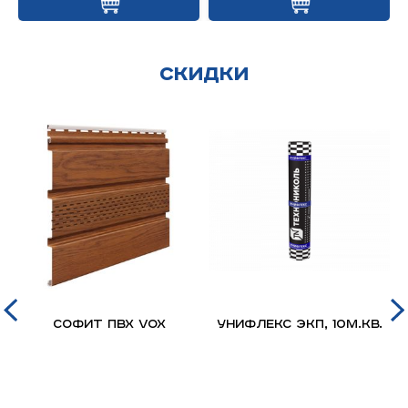
Скидки
д
Софит ПВХ VOX
Унифлекс ЭКП, 10м.кв.
я
й