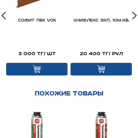
д
Софит ПВХ VOX
Унифлекс ЭКП, 10м.кв.
я
й
3 000 тг/ шт
20 400 тг/ рул
Похожие товары