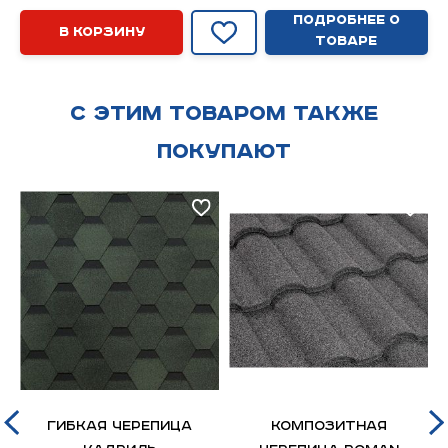
Подробнее о
В корзину
товаре
С этим товаром также
покупают
,
Гибкая черепица
Композитная