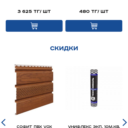
3 625 тг/ шт
480 тг/ шт
Скидки
д
Софит ПВХ VOX
Унифлекс ЭКП, 10м.кв.