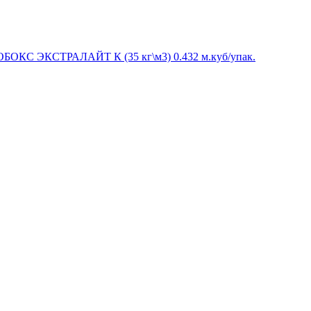
БОКС ЭКСТРАЛАЙТ К (35 кг\м3) 0.432 м.куб/упак.