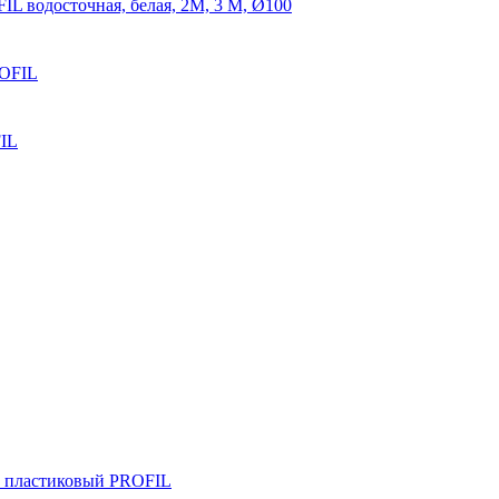
IL водосточная, белая, 2М, 3 М, Ø100
ROFIL
FIL
 пластиковый PROFIL