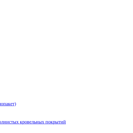
опакет)
волнистых кровельных покрытий