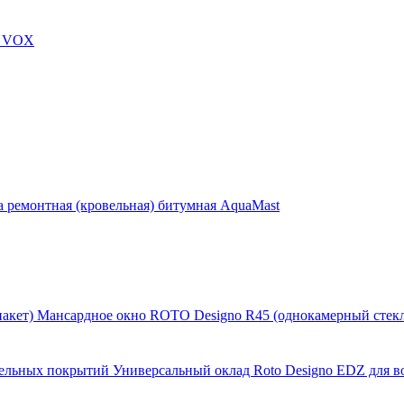
, VOX
 ремонтная (кровельная) битумная AquaMast
Мансардное окно ROTO Designo R45 (однокамерный стекл
Универсальный оклад Roto Designo EDZ для 