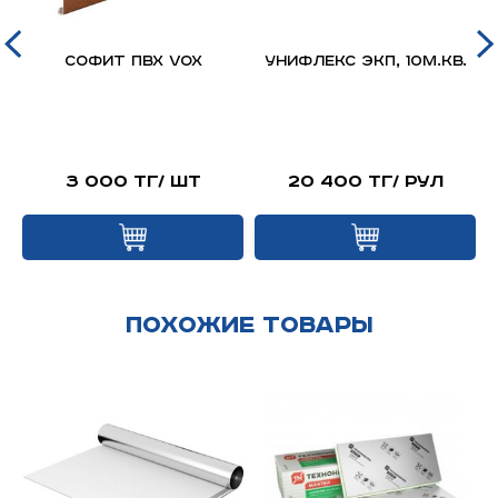
д
Софит ПВХ VOX
Унифлекс ЭКП, 10м.кв.
я
й
3 000 тг/ шт
20 400 тг/ рул
Похожие товары