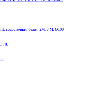
IL водосточная, белая, 2М, 3 М, Ø100
ROFIL
FIL