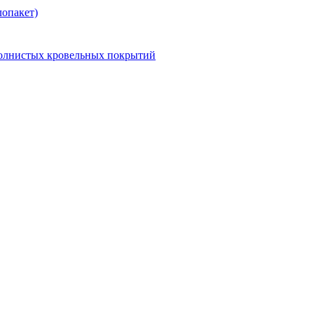
опакет)
волнистых кровельных покрытий