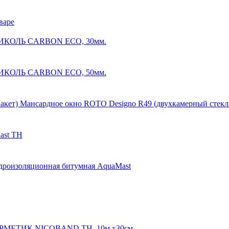
варе
КОЛЬ CARBON ECO, 30мм.
КОЛЬ CARBON ECO, 50мм.
Мансардное окно ROTO Designo R49 (двухкамерный стекл
ast ТН
дроизоляционная битумная AquaMast
РМЕТИК NICOBAND ТН, 10м.х30см