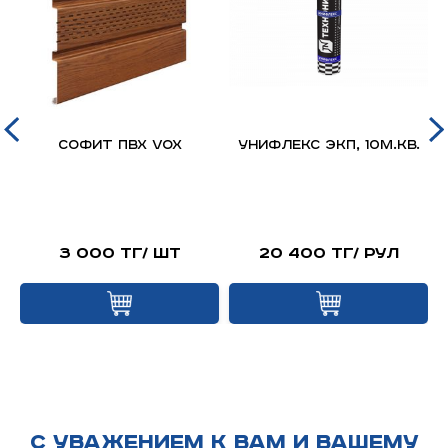
д
Софит ПВХ VOX
Унифлекс ЭКП, 10м.кв.
я
й
3 000 тг/ шт
20 400 тг/ рул
С УВАЖЕНИЕМ К ВАМ И ВАШЕМУ