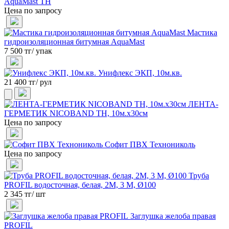
AquaMast ТН
Цена по запросу
Мастика
гидроизоляционная битумная AquaMast
7 500 тг/ упак
Унифлекс ЭКП, 10м.кв.
21 400 тг/ рул
ЛЕНТА-
ГЕРМЕТИК NICOBAND ТН, 10м.х30см
Цена по запросу
Софит ПВХ Технониколь
Цена по запросу
Труба
PROFIL водосточная, белая, 2М, 3 М, Ø100
2 345 тг/ шт
Заглушка желоба правая
PROFIL